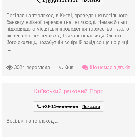
+3809
*
*
*
*
*
*
*
*
Показати
Весілля на теплоході в Києві, проведення весільного
банкету, виїзної церемонії на теплоході. Немає більш
підходящого місця для проведення торжества, такого
як весілля, ніж теплохід. Шикарні краєвиди Києва і
його околиць, незабутній вечірній захід сонця на річці
і...
3024 перегляда
м. Київ
Ще немає відгуків
Київський річковий Порт
+3804
*
*
*
*
*
*
*
*
Показати
Весілля на теплоході...