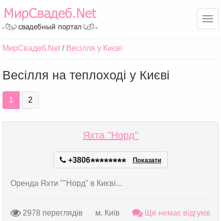
Ме
МирСвадеб.Net
Весілля у Києві
Весілля на теплоході у Києві
1
2
Яхта "Норд"
+3806
*
*
*
*
*
*
*
*
Показати
Оренда Яхти ""Норд" в Києві...
2978 переглядів
м. Київ
Ще немає відгуків