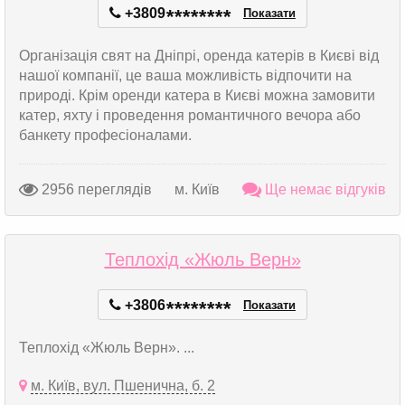
+3809
*
*
*
*
*
*
*
*
Показати
Організація свят на Дніпрі, оренда катерів в Києві від
нашої компанії, це ваша можливість відпочити на
природі. Крім оренди катера в Києві можна замовити
катер, яхту і проведення романтичного вечора або
банкету професіоналами.
2956 переглядів
м. Київ
Ще немає відгуків
Теплохід «Жюль Верн»
+3806
*
*
*
*
*
*
*
*
Показати
Теплохід «Жюль Верн». ...
м. Київ, вул. Пшенична, б. 2