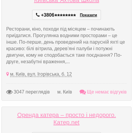
Київська Яхтова Школа
+3806
*
*
*
*
*
*
*
*
Показати
Ресторани, кіно, походи під місяцем – починають
приїдатися. Прогулянка водними просторами – це
інше. По-перше, день проведений на парусній яхті це
красиво: білі вітрила, дерев'яні палуби і потужні
двигуни, кому не сподобається таке поєднання? По-
друге, незабутні враження,...
м. Київ, вул. Ігорівська, б. 12
3047 переглядів
м. Київ
Ще немає відгуків
Оренда катера – просто і недорого.
Катер.net