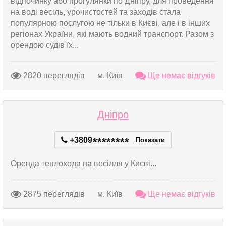
відпочинку або прогулянки по Дніпру, для проведення
на воді весіль, урочистостей та заходів стала
популярною послугою не тільки в Києві, але і в інших
регіонах України, які мають водний транспорт. Разом з
орендою судів їх...
2820 переглядів
м. Київ
Ще немає відгуків
Дніпро
+3809
*
*
*
*
*
*
*
*
Показати
Оренда теплохода на весілля у Києві...
2875 переглядів
м. Київ
Ще немає відгуків