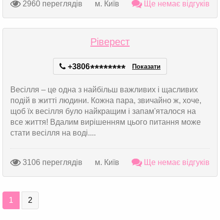
2960 переглядів
м. Київ
Ще немає відгуків
Ріверест
+3806
*
*
*
*
*
*
*
*
Показати
Весілля – це одна з найбільш важливих і щасливих
подій в житті людини. Кожна пара, звичайно ж, хоче,
щоб їх весілля було найкращим і запам'яталося на
все життя! Вдалим вирішенням цього питання може
стати весілля на воді....
3106 переглядів
м. Київ
Ще немає відгуків
1
2