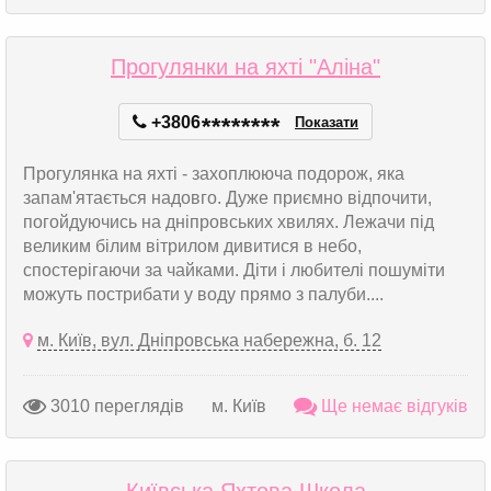
Прогулянки на яхті "Аліна"
+3806
*
*
*
*
*
*
*
*
Показати
Прогулянка на яхті - захоплююча подорож, яка
запам'ятається надовго. Дуже приємно відпочити,
погойдуючись на дніпровських хвилях. Лежачи під
великим білим вітрилом дивитися в небо,
спостерігаючи за чайками. Діти і любителі пошуміти
можуть пострибати у воду прямо з палуби....
м. Київ, вул. Дніпровська набережна, б. 12
3010 переглядів
м. Київ
Ще немає відгуків