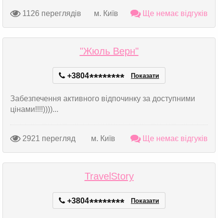
1126 переглядів
м. Київ
Ще немає відгуків
"Жюль Верн"
+3804
*
*
*
*
*
*
*
*
Показати
Забезпечення активного відпочинку за доступними
цінами!!!!))))...
2921 перегляд
м. Київ
Ще немає відгуків
TravelStory
+3804
*
*
*
*
*
*
*
*
Показати