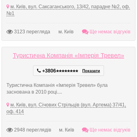
м. Київ, вул. Саксаганського, 13/42, парадне №2, оф.
№1
3123 перегляда
м. Київ
Ще немає відгуків
Туристична Компанія «Імперія Тревел»
+3806
*
*
*
*
*
*
*
*
Показати
Туристична Компанія «Імперія Тревел» була
заснована в 2010 році....
м. Київ, вул. Січових Стрільців (вул. Артема) 37/41,
оф. 414
2948 переглядів
м. Київ
Ще немає відгуків