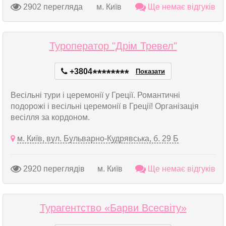
2902 перегляда
м. Київ
Ще немає відгуків
Туроператор "Дрім Тревел"
+3804
*
*
*
*
*
*
*
*
Показати
Весільні тури і церемонії у Греції. Романтичні
подорожі і весільні церемонії в Греції! Організація
весілля за кордоном.
м. Київ, вул. Бульварно-Кудрявська, б. 29 Б
2920 переглядів
м. Київ
Ще немає відгуків
Турагентство «Барви Всесвіту»