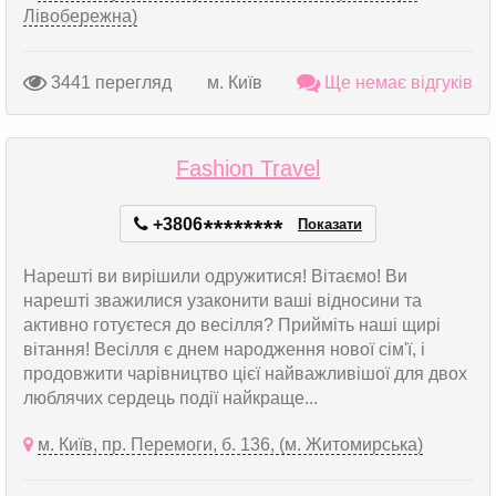
Лівобережна)
3441 перегляд
м. Київ
Ще немає відгуків
Fashion Travel
+3806
*
*
*
*
*
*
*
*
Показати
Нарешті ви вирішили одружитися! Вітаємо! Ви
нарешті зважилися узаконити ваші відносини та
активно готуєтеся до весілля? Прийміть наші щирі
вітання! Весілля є днем народження нової сім'ї, і
продовжити чарівництво цієї найважливішої для двох
люблячих сердець події найкраще...
м. Київ, пр. Перемоги, б. 136, (м. Житомирська)