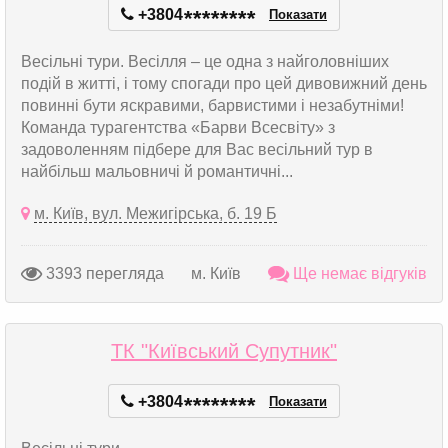
+3804
*
*
*
*
*
*
*
*
Показати
Весільні тури. Весілля – це одна з найголовніших
подій в житті, і тому спогади про цей дивовижний день
повинні бути яскравими, барвистими і незабутніми!
Команда турагентства «Барви Всесвіту» з
задоволенням підбере для Вас весільний тур в
найбільш мальовничі й романтичні...
м. Київ, вул. Межигірська, б. 19 Б
3393 перегляда
м. Київ
Ще немає відгуків
ТК "Київський Супутник"
+3804
*
*
*
*
*
*
*
*
Показати