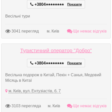
+3804
*
*
*
*
*
*
*
*
Показати
Весільні тури
3041 перегляд
м. Київ
Ще немає відгуків
Туристичний оператор "Добро"
+3804
*
*
*
*
*
*
*
*
Показати
Весільна подорож в Китай, Пекін + Санья, Медовий
Місяць в Китаї
м. Київ, вул. Ентузіастів, б. 7
3103 перегляда
м. Київ
Ще немає відгуків