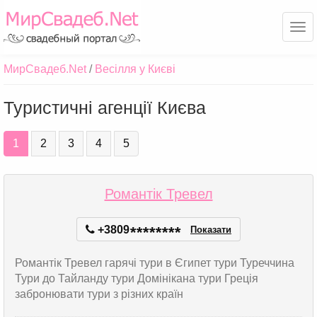
Ме
МирСвадеб.Net
Весілля у Києві
Туристичні агенції Києва
1
2
3
4
5
Романтік Тревел
+3809
*
*
*
*
*
*
*
*
Показати
Романтік Тревел гарячі тури в Єгипет тури Туреччина
Тури до Тайланду тури Домінікана тури Греція
забронювати тури з різних країн