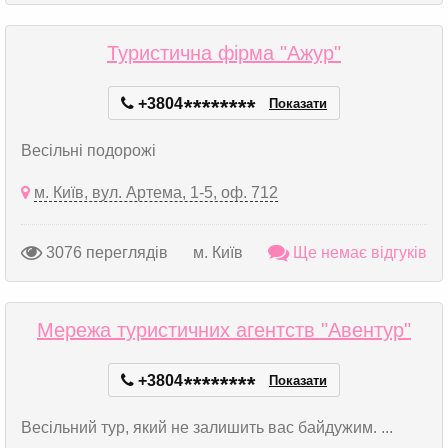
Туристична фірма "Ажур"
+3804
*
*
*
*
*
*
*
*
Показати
Весільні подорожі
м. Київ, вул. Артема, 1-5, оф. 712
3076 переглядів
м. Київ
Ще немає відгуків
Мережа туристичних агентств "Авентур"
+3804
*
*
*
*
*
*
*
*
Показати
Весільний тур, який не залишить вас байдужим. ...