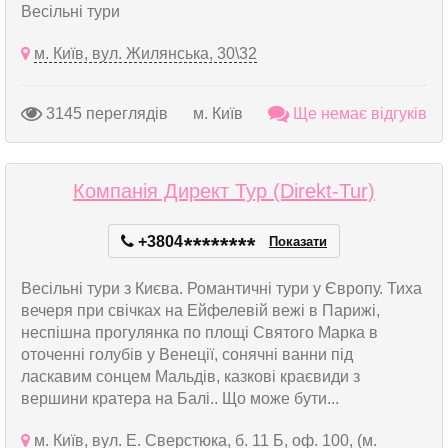
Весільні тури
м. Київ, вул. Жилянська, 30\32
3145 переглядів
м. Київ
Ще немає відгуків
Компанія Директ Тур (Direkt-Tur)
+3804
*
*
*
*
*
*
*
*
Показати
Весільні тури з Києва. Романтичні тури у Європу. Тиха
вечеря при свічках на Ейфелевій вежі в Парижі,
неспішна прогулянка по площі Святого Марка в
оточенні голубів у Венеції, сонячні ванни під
ласкавим сонцем Мальдів, казкові краєвиди з
вершини кратера на Балі.. Що може бути...
м. Київ, вул. Е. Сверстюка, б. 11 Б, оф. 100, (м.