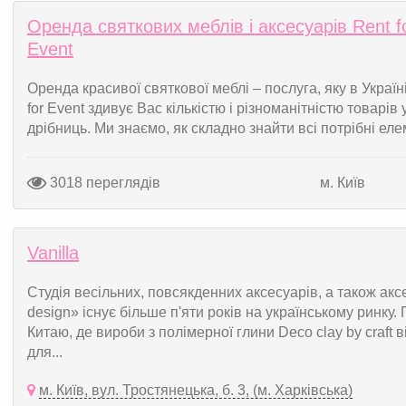
Оренда святкових меблів і аксесуарів Rent f
Event
Оренда красивої святкової меблі – послуга, яку в Україні
for Event здивує Вас кількістю і різноманітністю товарі
дрібниць. Ми знаємо, як складно знайти всі потрібні елем
3018 переглядів
м. Київ
Vanilla
Студія весільних, повсякденних аксесуарів, а також аксе
design» існує більше п'яти років на українському ринку.
Китаю, де вироби з полімерної глини Deco clay by craft 
для...
м. Київ, вул. Тростянецька, б. 3, (м. Харківська)