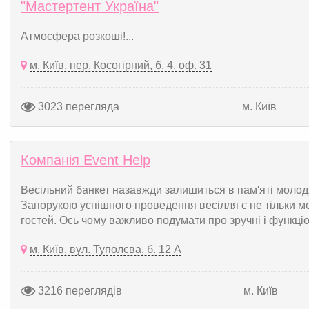
"Мастертент Україна"
Атмосфера розкоші!...
м. Київ, пер. Косогірний, б. 4, оф. 31
3023 перегляда
м. Київ
Компанія Event Help
Весільний банкет назавжди залишиться в пам'яті молод
Запорукою успішного проведення весілля є не тільки м
гостей. Ось чому важливо подумати про зручні і функціон
м. Київ, вул. Туполєва, б. 12 А
3216 переглядів
м. Київ