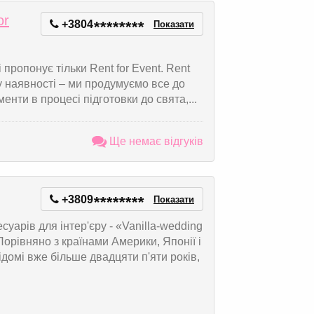
or
+3804
*
*
*
*
*
*
*
*
Показати
 пропонує тільки Rent for Event. Rent
в у наявності – ми продумуємо все до
енти в процесі підготовки до свята,...
Ще немає відгуків
+3809
*
*
*
*
*
*
*
*
Показати
суарів для інтер'єру - «Vanilla-wedding
 Порівняно з країнами Америки, Японії і
відомі вже більше двадцяти п'яти років,