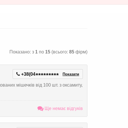
Показано: з
1
по
15
(всього:
85
фірм)
+38(04
*
*
*
*
*
*
*
*
*
Показати
аних мішечків від 100 шт. з оксамиту,
Ще немає відгуків