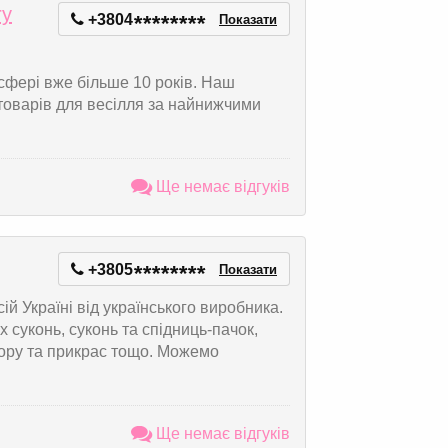
ry
+3804
*
*
*
*
*
*
*
*
Показати
сфері вже більше 10 років. Наш
 товарів для весілля за найнижчими
Ще немає відгуків
+3805
*
*
*
*
*
*
*
*
Показати
й Україні від українського виробника.
 суконь, суконь та спідниць-пачок,
ору та прикрас тощо. Можемо
Ще немає відгуків