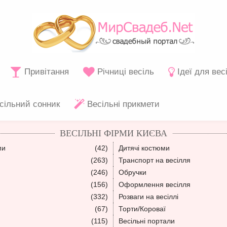
Привітання
Річниці весіль
Ідеї для вес
сільний сонник
Весільні прикмети
ВЕСІЛЬНІ ФІРМИ КИЄВА
ми
(42)
Дитячі костюми
(263)
Транспорт на весілля
(246)
Обручки
(156)
Оформлення весілля
(332)
Розваги на весіллі
(67)
Торти/Короваї
(115)
Весільні портали