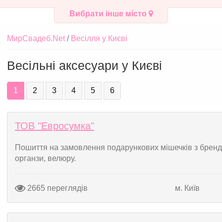
Вибрати інше місто
МирСвадеб.Net
Весілля у Києві
Весільні аксесуари у Києві
1
2
3
4
5
6
ТОВ "Евросумка"
Пошиття на замовлення подарункових мішечків з брендов
органзи, велюру.
2665 переглядів
м. Київ