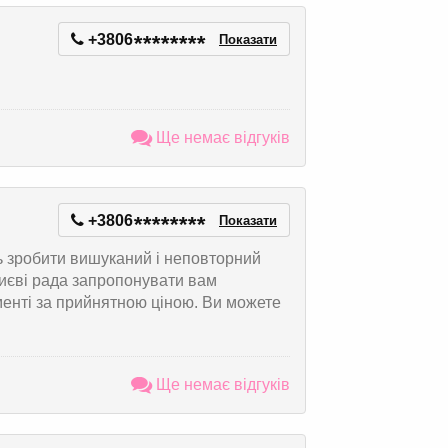
+3806
*
*
*
*
*
*
*
*
Показати
Ще немає відгуків
+3806
*
*
*
*
*
*
*
*
Показати
ть зробити вишуканий і неповторний
иєві рада запропонувати вам
менті за прийнятною ціною. Ви можете
Ще немає відгуків