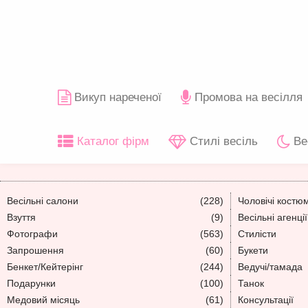
Викуп нареченої
Промова на весілля
Каталог фірм
Стилі весіль
Ве
Весільні салони
(228)
Чоловічі костю
Взуття
(9)
Весільні агенції
Фотографи
(563)
Стилісти
Запрошення
(60)
Букети
Бенкет/Кейтерінг
(244)
Ведучі/тамада
Подарунки
(100)
Танок
Медовий місяць
(61)
Консультації