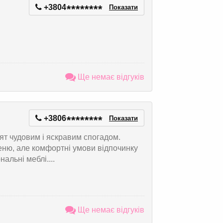
+3804
*
*
*
*
*
*
*
*
Показати
Ще немає відгуків
+3806
*
*
*
*
*
*
*
*
Показати
ят чудовим і яскравим спогадом.
еню, але комфортні умови відпочинку
альні меблі....
Ще немає відгуків