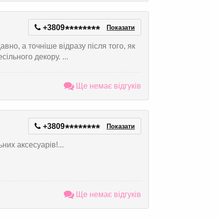
+3809
*
*
*
*
*
*
*
*
Показати
авно, а точніше відразу після того, як
ільного декору. ...
Ще немає відгуків
+3809
*
*
*
*
*
*
*
*
Показати
них аксесуарів!...
Ще немає відгуків