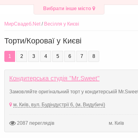
Вибрати інше місто
МирСвадеб.Net
Весілля у Києві
Торти/Короваї у Києві
1
2
3
4
5
6
7
8
Кондитерська студія "Mr.Sweet"
Замовляйте оригінальний торт у кондитерській Mr.Sweet: 
м. Київ, вул. Будіндустрії 6, (м. Видубичі)
2087 переглядів
м. Київ