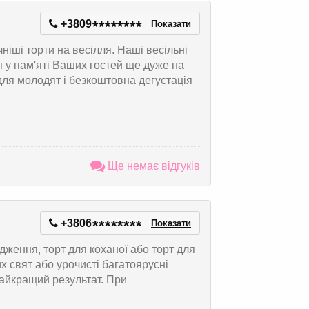
+3809
*
*
*
*
*
*
*
*
Показати
ніші торти на весілля. Наші весільні
я у пам'яті Ваших гостей ще дуже на
 для молодят і безкоштовна дегустація
Ще немає відгуків
+3806
*
*
*
*
*
*
*
*
Показати
одження, торт для коханої або торт для
х свят або урочисті багатоярусні
найкращий результат. При