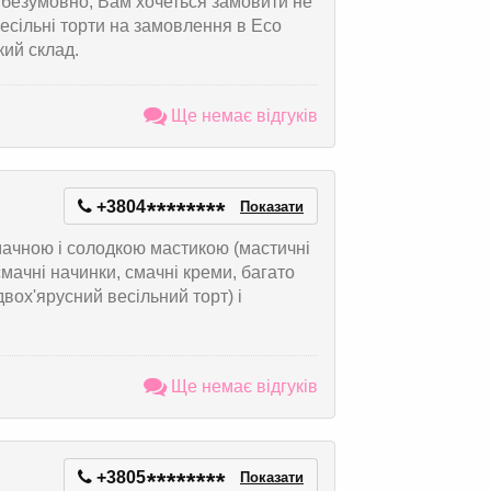
, безумовно, Вам хочеться замовити не
Весільні торти на замовлення в Eco
кий склад.
Ще немає відгуків
+3804
*
*
*
*
*
*
*
*
Показати
мачною і солодкою мастикою (мастичні
смачні начинки, смачні креми, багато
вох'ярусний весільний торт) і
Ще немає відгуків
+3805
*
*
*
*
*
*
*
*
Показати