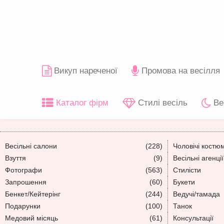
Викуп нареченої
Промова на весілля
Каталог фірм
Стилі весіль
Ве
Весільні салони
(228)
Чоловічі костю
Взуття
(9)
Весільні агенції
Фотографи
(563)
Стилісти
Запрошення
(60)
Букети
Бенкет/Кейтерінг
(244)
Ведучі/тамада
Подарунки
(100)
Танок
Медовий місяць
(61)
Консультації