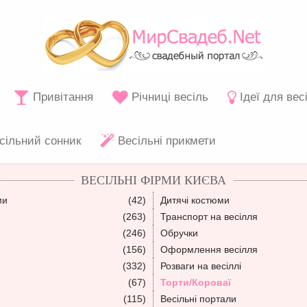
Привітання
Річниці весіль
Ідеї для вес
сільний сонник
Весільні прикмети
ВЕСІЛЬНІ ФІРМИ КИЄВА
ми
(42)
Дитячі костюми
(263)
Транспорт на весілля
(246)
Обручки
(156)
Оформлення весілля
(332)
Розваги на весіллі
(67)
Торти/Короваї
(115)
Весільні портали