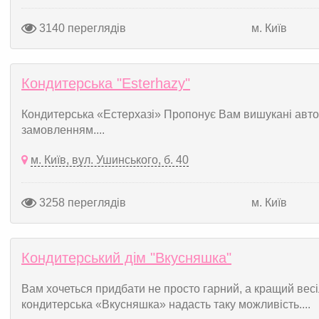
3140 переглядів
м. Київ
Кондитерська "Esterhazy"
Кондитерська «Естерхазі» Пропонує Вам вишукані автор
замовленням....
м. Київ, вул. Ушинського, б. 40
3258 переглядів
м. Київ
Кондитерський дім "Вкусняшка"
Вам хочеться придбати не просто гарний, а кращий весіль
кондитерська «Вкусняшка» надасть таку можливість....