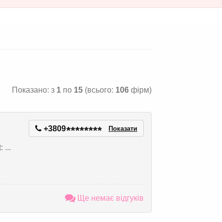
Показано: з
1
по
15
(всього:
106
фірм)
+3809
*
*
*
*
*
*
*
*
Показати
...
Ще немає відгуків