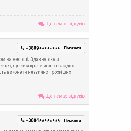
Ще немає відгуків
+3809
*
*
*
*
*
*
*
*
Показати
м на весіллі. Здавна люди
лося, що чим красивіше і солодше
ть виконати незвично і розкішно.
Ще немає відгуків
+3804
*
*
*
*
*
*
*
*
Показати