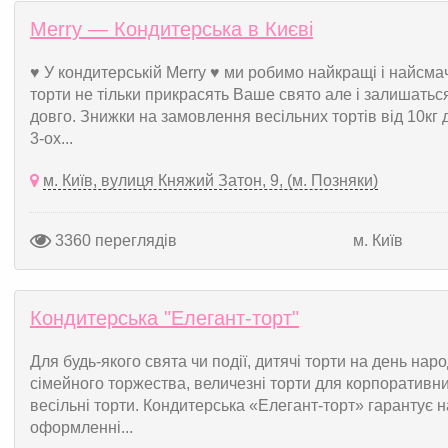
Merry — Кондитерська в Києві
♥ У кондитерській Merry ♥ ми робимо найкращі і найсмач
торти не тільки прикрасять Ваше свято але і залишатьс
довго. Знижки на замовлення весільних тортів від 10кг
3-ох...
м. Київ, вулиця Княжий Затон, 9, (м. Позняки)
3360 переглядів
м. Київ
Кондитерська "Елегант-торт"
Для будь-якого свята чи події, дитячі торти на день нар
сімейного торжества, величезні торти для корпоративни
весільні торти. Кондитерська «Елегант-торт» гарантує 
оформленні...