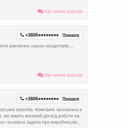
Ще немає відгуків
+3806
*
*
*
*
*
*
*
*
Показати
оти виключно наших кондитерів....
Ще немає відгуків
+3806
*
*
*
*
*
*
*
*
Показати
ерських виробів. Компанія заснована в
, які мають великий досвід роботи на
а і основна задача при виробництві...