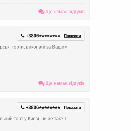
Ще немає відгуків
+3806
*
*
*
*
*
*
*
*
Показати
ські торти, виконані за Вашим
Ще немає відгуків
+3806
*
*
*
*
*
*
*
*
Показати
ний торт у Києві, чи не так? І