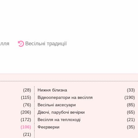
ілля
Весільні традиції
(28)
Нижня білизна
(33)
(115)
Відеооператори на весілля
(190)
(76)
Весільні аксесуари
(85)
(206)
Дівочі, парубочі вечірки
(65)
(172)
Весілля на теплоході
(21)
(106)
Феєрверки
(35)
(21)