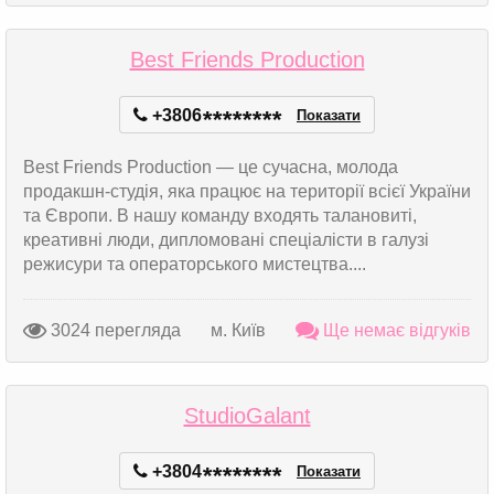
Best Friends Production
+3806
*
*
*
*
*
*
*
*
Показати
Best Friends Production — це сучасна, молода
продакшн-студія, яка працює на території всієї України
та Європи. В нашу команду входять талановиті,
креативні люди, дипломовані спеціалісти в галузі
режисури та операторського мистецтва....
3024 перегляда
м. Київ
Ще немає відгуків
StudioGalant
+3804
*
*
*
*
*
*
*
*
Показати