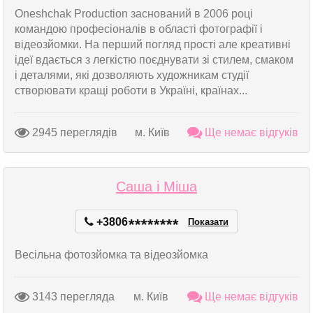
Oneshchak Production заснований в 2006 році
командою професіоналів в області фотографії і
відеозйомки. На перший погляд прості але креативні
ідеї вдається з легкістю поєднувати зі стилем, смаком
і деталями, які дозволяють художникам студії
створювати кращі роботи в Україні, країнах...
2945 переглядів
м. Київ
Ще немає відгуків
Саша і Міша
+3806
*
*
*
*
*
*
*
*
Показати
Весільна фотозйомка та відеозйомка
3143 перегляда
м. Київ
Ще немає відгуків