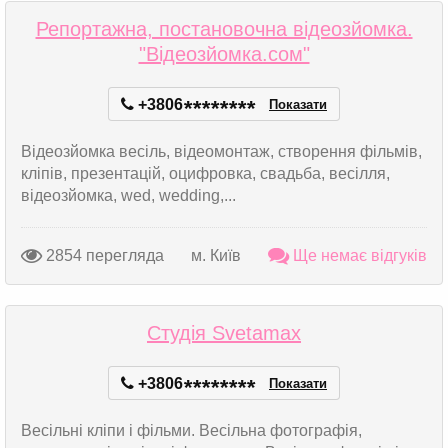
Репортажна, постановочна відеозйомка.
"Відеозйомка.сом"
+3806
*
*
*
*
*
*
*
*
Показати
Відеозйомка весіль, відеомонтаж, створення фільмів,
кліпів, презентацій, оцифровка, свадьба, весілля,
відеозйомка, wed, wedding,...
2854 перегляда
м. Київ
Ще немає відгуків
Студія Svetamax
+3806
*
*
*
*
*
*
*
*
Показати
Весільні кліпи і фільми. Весільна фотографія,