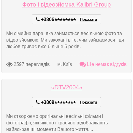
Фото і відеозйомка Kalibri Group
+3806
*
*
*
*
*
*
*
*
Показати
Ми сімейна пара, яка займається весільною фото та
відео зйомкою. Ми закохані в те, чим займаємося і ця
любов триває вже більше 5 років.
2597 переглядів
м. Київ
Ще немає відгуків
«DTV2004»
+3809
*
*
*
*
*
*
*
*
Показати
Ми створюємо оригінальні весільні фільми і
фотографії, які якісно і красиво відображають
найяскравіші моменти Вашого життя....