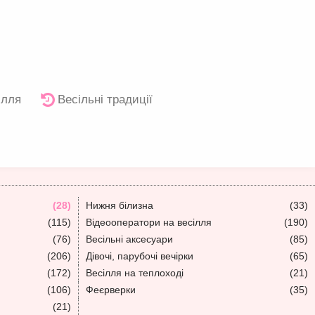
ілля
Весільні традиції
(28)
Нижня білизна
(33)
(115)
Відеооператори на весілля
(190)
(76)
Весільні аксесуари
(85)
(206)
Дівочі, парубочі вечірки
(65)
(172)
Весілля на теплоході
(21)
(106)
Феєрверки
(35)
(21)