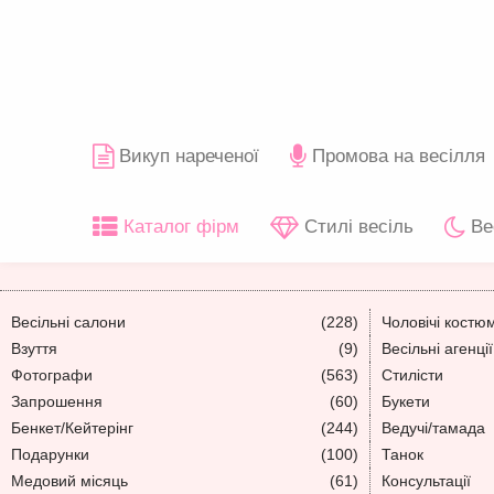
Викуп нареченої
Промова на весілля
Каталог фірм
Стилі весіль
Ве
Весільні салони
(228)
Чоловічі костю
Взуття
(9)
Весільні агенції
Фотографи
(563)
Стилісти
Запрошення
(60)
Букети
Бенкет/Кейтерінг
(244)
Ведучі/тамада
Подарунки
(100)
Танок
Медовий місяць
(61)
Консультації