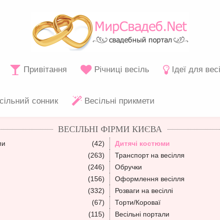
Привітання
Річниці весіль
Ідеї для вес
сільний сонник
Весільні прикмети
ВЕСІЛЬНІ ФІРМИ КИЄВА
ми
(42)
Дитячі костюми
(263)
Транспорт на весілля
(246)
Обручки
(156)
Оформлення весілля
(332)
Розваги на весіллі
(67)
Торти/Короваї
(115)
Весільні портали