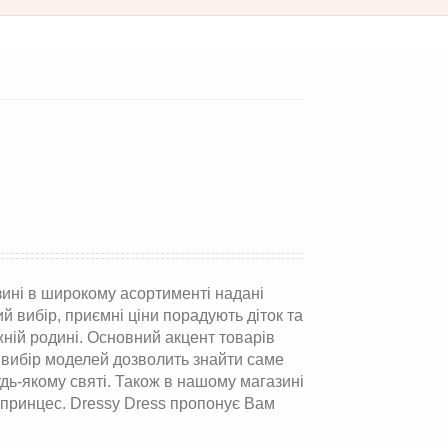
зині в широкому асортименті надані
кий вибір, приємні ціни порадують діток та
жній родині. Основний акцент товарів
й вибір моделей дозволить знайти саме
дь-якому святі. Також в нашому магазині
 принцес. Dressy Dress пропонує Вам