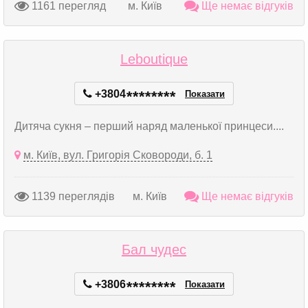
1161 перегляд
м. Київ
Ще немає відгуків
Leboutique
+3804
*
*
*
*
*
*
*
*
Показати
Дитяча сукня – перший наряд маленької принцеси....
м. Київ, вул. Григорія Сковороди, б. 1
1139 переглядів
м. Київ
Ще немає відгуків
Бал чудес
+3806
*
*
*
*
*
*
*
*
Показати