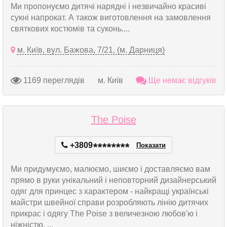
Ми пропонуємо дитячі нарядні і незвичайно красиві
сукні напрокат. А також виготовлення на замовлення
святкових костюмів та суконь....
м. Київ, вул. Бажова, 7/21, (м. Дарниця)
1169 переглядів
м. Київ
Ще немає відгуків
The Poise
+3809
*
*
*
*
*
*
*
*
Показати
Ми придумуємо, малюємо, шиємо і доставляємо вам
прямо в руки унікальний і неповторний дизайнерський
одяг для принцес з характером - найкращі українські
майстри швейної справи розробляють лінію дитячих
прикрас і одягу The Poise з величезною любов'ю і
ніжністю. ...