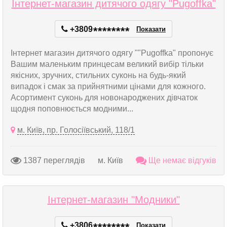
Інтернет-магазин дитячого одягу "Pugoffka"
+3809
*
*
*
*
*
*
*
*
Показати
Інтернет магазин дитячого одягу ""Рugoffka" пропонує
Вашим маленьким принцесам великий вибір тільки
якісних, зручних, стильних суконь на будь-який
випадок і смак за прийнятними цінами для кожного.
Асортимент суконь для новонароджених дівчаток
щодня поповнюється модними...
м. Київ, пр. Голосіївський, 118/1
1387 переглядів
м. Київ
Ще немає відгуків
Інтернет-магазин "Модники"
+3806
Показати