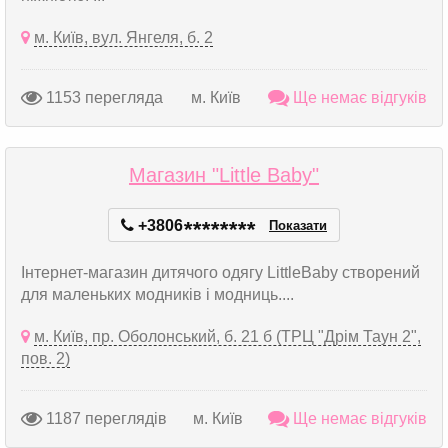
м. Київ, вул. Янгеля, б. 2
1153 перегляда
м. Київ
Ще немає відгуків
Магазин "Little Baby"
+3806
*
*
*
*
*
*
*
*
Показати
Інтернет-магазин дитячого одягу LittleBaby створений
для маленьких модників і модниць....
м. Київ, пр. Оболонський, б. 21 б (ТРЦ "Дрім Таун 2",
пов. 2)
1187 переглядів
м. Київ
Ще немає відгуків