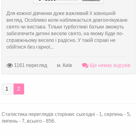
*
*
*
*
*
*
*
*
Для кожної дівчинки дуже важливий її зовнішній
вигляд. Особливо коли наближається довгоочікуване
свято чи вистава. Тільки турботливі батьки зможуть
забезпечити дитині веселе свято, на якому буде по-
справжньому весело і радісно. У такій справі не
обійтися без гарної...
1161 перегляд
м. Київ
Ще немає відгуків
1
2
Статистика переглядів сторінки: сьогодні - 1, серпень - 5,
липень - 7, всього - 856.