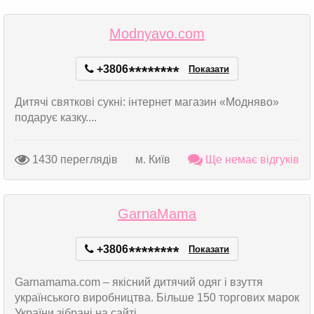
Modnyavo.com
+3806
*
*
*
*
*
*
*
*
Показати
Дитячі святкові сукні: інтернет магазин «Модняво»
подарує казку....
1430 переглядів
м. Київ
Ще немає відгуків
GarnaMama
+3806
*
*
*
*
*
*
*
*
Показати
Garnamama.com – якісний дитячий одяг і взуття
українського виробництва. Більше 150 торгових марок
України зібрані на сайті. ...